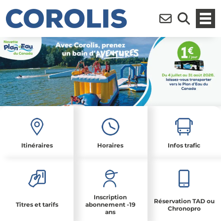
Ouvr
Inscription à la n
Moteur de r
Itinéraires
Horaires
Infos trafic
Inscription
Réservation TAD ou
Titres et tarifs
abonnement -19
Chronopro
ans