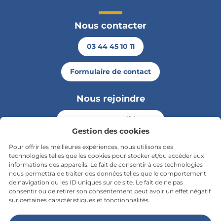
Nous contacter
03 44 45 10 11
Formulaire de contact
Nous rejoindre
Envoyer ma candidature
Retou
Gestion des cookies
Pour offrir les meilleures expériences, nous utilisons des
Rester informé
technologies telles que les cookies pour stocker et/ou accéder aux
informations des appareils. Le fait de consentir à ces technologies
nous permettra de traiter des données telles que le comportement
S'inscrire à la newsletter
de navigation ou les ID uniques sur ce site. Le fait de ne pas
consentir ou de retirer son consentement peut avoir un effet négatif
sur certaines caractéristiques et fonctionnalités.
Nous suivre sur les réseaux