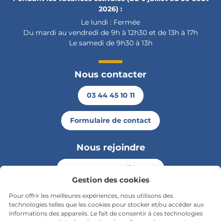
2026) :
Le lundi : Fermée
Du mardi au vendredi de 9h à 12h30 et de 13h à 17h
Le samedi de 9h30 à 13h
Nous contacter
03 44 45 10 11
Formulaire de contact
Nous rejoindre
Envoyer ma candidature
Gestion des cookies
Pour offrir les meilleures expériences, nous utilisons des
Rester informé
technologies telles que les cookies pour stocker et/ou accéder aux
informations des appareils. Le fait de consentir à ces technologies