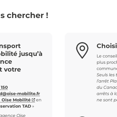
s chercher !
ansport
Choisi
ilité jusqu’à
Le conseil
ance
plus proc
t votre
commune
Seuls les
l’arrêt Pl
 150
du Canada
d@oise-mobilite.fr
arrêts à 
 Oise Mobilité
en
ne sont p
éservation TAD
»
’agence Oise