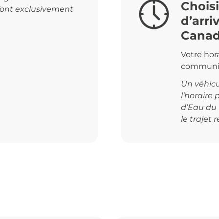
Choisi
 font exclusivement
d’arri
Cana
Votre hor
communiqu
Un véhicu
l’horaire
d’Eau du
le trajet r