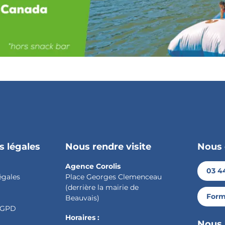
s légales
Nous rendre visite
Nous 
Agence Corolis
03 44
égales
Place Georges Clemenceau
(derrière la mairie de
Form
Beauvais)
 RGPD
Horaires :
Nous 