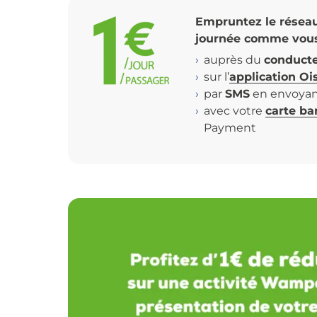
Empruntez le réseau 
journée comme vous 
auprès du
conduct
sur l’
application Oi
par
SMS
en envoyan
avec votre
carte ba
Payment