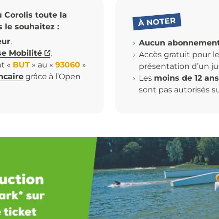
Corolis toute la
À NOTER
le souhaitez :
eur
,
Aucun abonnemen
se Mobilité
,
Accès gratuit pour l
t «
BUT
» au «
93060
»
présentation d’un just
ncaire
grâce à l’Open
Les
moins de 12 an
sont pas autorisés su