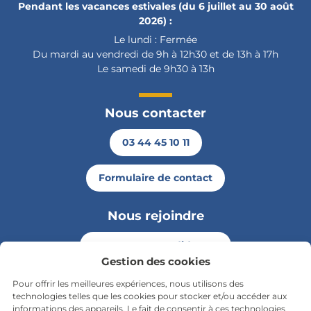
Pendant les vacances estivales (du 6 juillet au 30 août
2026) :
Le lundi : Fermée
Du mardi au vendredi de 9h à 12h30 et de 13h à 17h
Le samedi de 9h30 à 13h
Nous contacter
03 44 45 10 11
Formulaire de contact
Nous rejoindre
Envoyer ma candidature
Gestion des cookies
Pour offrir les meilleures expériences, nous utilisons des
Rester informé
technologies telles que les cookies pour stocker et/ou accéder aux
informations des appareils. Le fait de consentir à ces technologies