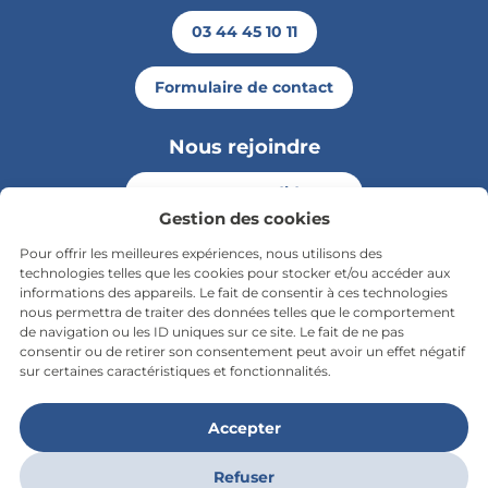
03 44 45 10 11
Formulaire de contact
Nous rejoindre
Envoyer ma candidature
Retou
Gestion des cookies
Pour offrir les meilleures expériences, nous utilisons des
Rester informé
technologies telles que les cookies pour stocker et/ou accéder aux
informations des appareils. Le fait de consentir à ces technologies
nous permettra de traiter des données telles que le comportement
S'inscrire à la newsletter
de navigation ou les ID uniques sur ce site. Le fait de ne pas
consentir ou de retirer son consentement peut avoir un effet négatif
sur certaines caractéristiques et fonctionnalités.
Nous suivre sur les réseaux
Facebook
X
Instagram
Accepter
Refuser